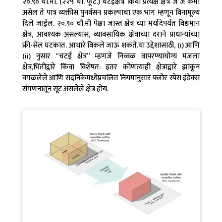
२०.९० चौ.मी. (२२५ चौ. फूट.) चटईक्षेत्र किंवा प्रत्यक्ष क्षेत्र जे जे कमी
असेल ते पात्र व्यक्तीस पुनर्वसन प्रकल्पाचा एक भाग म्हणून विनामूल्य
दिले जाईल. २०.९० चौ.मी पेक्षा जास्त क्षेत्र च्या मर्यादेपर्यंत विद्यमान
क्षेत्र, आवश्यक असल्यास, व्यावसायिक क्षेत्राच्या दराने प्राधान्यांच्या
फ्री-सेल घटकात. आधारे विकले जाऊ शकते.या उद्देशासाठी, (i) आणि
(ii) नुसार “चटई क्षेत्र” म्हणजे निव्वळ वापरण्यायोग्य मजला
क्षेत्र,भिंतींद्वारे किंवा विशेषत: इतर कोणत्याही क्षेत्राद्वारे झाकून
वगळलेले आणि सदनिकेमध्येप्रचलित नियमानुसार फ्लोर स्पेस इंडेक्स
संगणनातून सूट असलेले क्षेत्र होय.