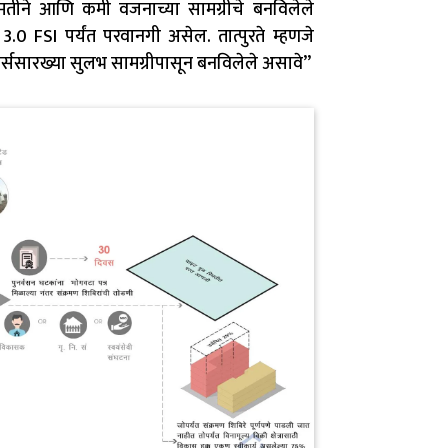
ंमतीने आणि कमी वजनाच्या सामग्रीचे बनविलेले
0 FSI पर्यंत परवानगी असेल. तात्पुरते म्हणजे
्रक्चर्ससारख्या सुलभ सामग्रीपासून बनविलेले असावे”