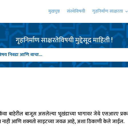
मुखपृष्ठ
संस्थेविषयी
गृहनिर्माण साक्षरता
गृहनिर्माण साक्षरतेविषयी मुद्देसूद माहिती !
िंवा बाहेरील बाजूस असलेल्या भूखंडाच्या भागावर जेथे एसआरए प्रकल
 होत नाही आणि शक्यतो साइटच्या जवळ आहे, अशा ठिकाणी केले जाईल.