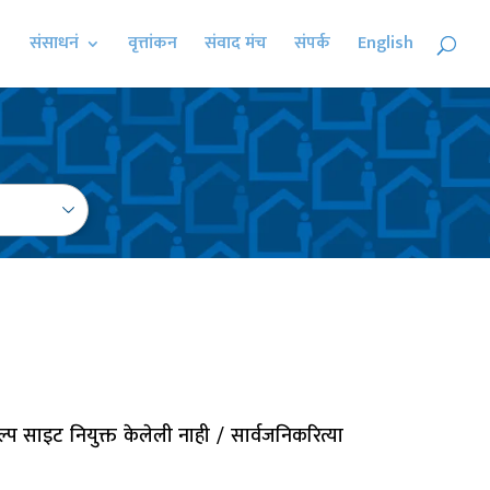
संसाधनं
वृत्तांकन
संवाद मंच
संपर्क
English
्प साइट नियुक्त केलेली नाही / सार्वजनिकरित्या