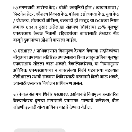
iv) अंगणवाडी, आरोग्य केंद्र / चौकी, कम्युनिटी हॉल / व्यायामशाळा /
फिटनेस सेंटर, कौशल्य विकास केंद्र, महिला उद्योजकता केंद्र, युवा केंद्र
/ ग्रंथालय, सोसायटी ऑफिस, बलवाडी ही तरतूद या DCRच्या नियम
क्रमांक 6.14.4 नुसार असेल.ह्या संक्रमण शिबिरांचा 25% मूलभूत
एफएसआय केवळ निवासी रहिवाशांच्या वापरासाठी लेआउट रोड
बाजूने दुकानांच्या उद्देशाने वापरला जाईल.
v) एसआरए / प्राधिकरणास विनामुल्य देण्यात येणाऱ्या सदनिकांच्या
बीयूएच्या प्रमाणात अतिरिक्त एफएसआय किंवा त्याहून अधिक मूलभूत
एफएसआय सोडला जाऊ शकतो. वैकल्पिकरित्या, या नियमानुसार
अतिरिक्त एफएसआयच्या न वापरलेल्या विक्री घटकाच्या बदल्यात
टीडीआरला स्थायी संक्रमण शिबिरासाठी परवानगी दिली जाऊ शकते,
ज्यासाठी एसआरए नियोजन प्राधिकरण असेल.
vi) केवळ संक्रमण शिबीर एसआरए, उद्योगाकडे विनामूल्य हस्तांतरित
केल्यानंतरच दुसर्‍या भागासाठी प्रमाणपत्र, पाण्याचे कनेक्शन, वीज
जोडणी इत्यादी योग्य प्राधिकरणाद्वारे देण्यात येतील.